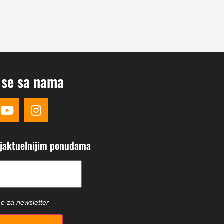
 se sa nama
ajaktuelnijim ponudama
ield.
me za newsletter