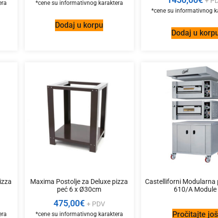
+ P
Dodaj u korpu
Dodaj u korp
izza
Maxima Postolje za Deluxe pizza
Castelliforni Modularna
peć 6 x Ø30cm
610/A Module
475,00
€
+ PDV
Pročitajte jo