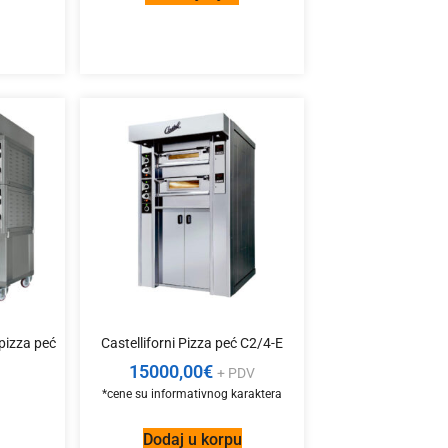
 pizza peć
Castelliforni Pizza peć C2/4-E
15000,00
€
+ PDV
š
Dodaj u korpu