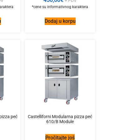
DV
+ PDV
u
Dodaj u korpu
 pizza peć
Castelliforni Modularna pizza peć
610/B Module
š
Pročitajte još