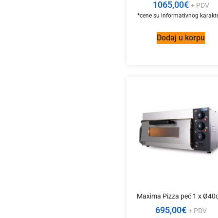
1065,00
€
+ PDV
Dodaj u korpu
Maxima Pizza peć 1 x Ø4
695,00
€
+ PDV