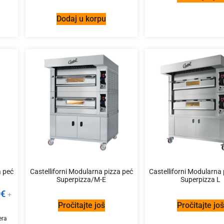
Dodaj u korpu
a peć
Castelliforni Modularna pizza peć
Castelliforni Modularna
Superpizza/M-E
Superpizza L
0
€
+
Pročitajte još
Pročitajte jo