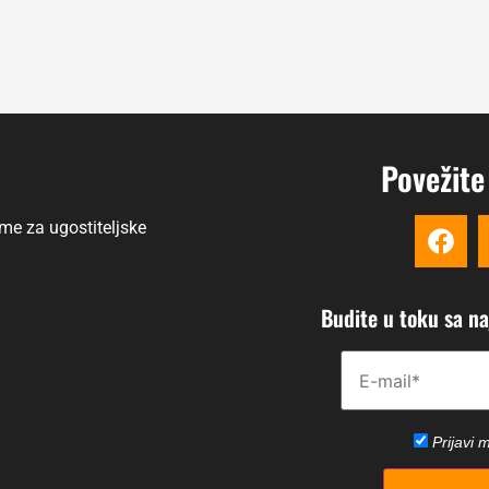
Povežite
me za ugostiteljske
Budite u toku sa n
Please disregard this f
Prijavi 