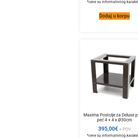
Dodaj u korpu
Maxima Postolje za Deluxe p
peć 4 + 4 x Ø30cm
395,00
€
+ PDV