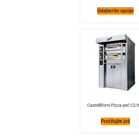
Odaberite opcije
Castelliforni Pizza peć C2/
Pročitajte još