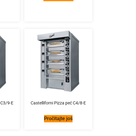
ć C3/9-E
Castelliforni Pizza peć C4/8-E
š
Pročitajte još