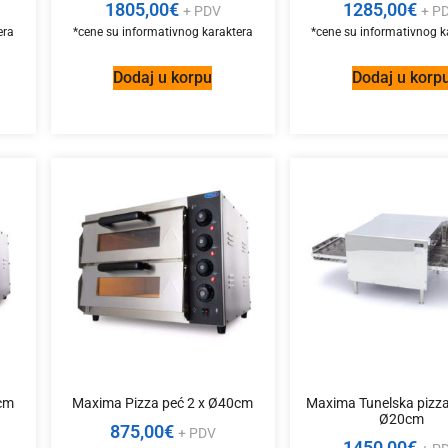
1805,00
€
1285,00
€
+ PDV
+ P
Dodaj u korpu
Dodaj u korp
0cm
Maxima Pizza peć 2 x Ø40cm
Maxima Tunelska pizza
Ø20cm
875,00
€
+ PDV
1450,00
€