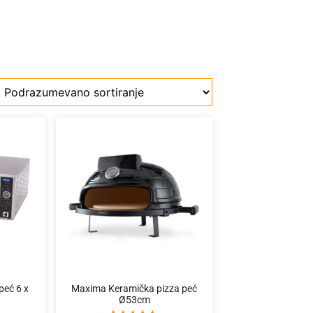
peć 6 x
Maxima Keramička pizza peć
Ø53cm