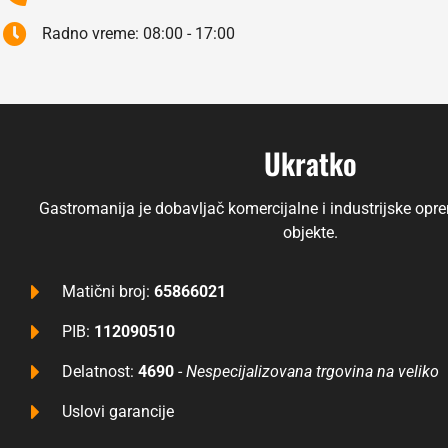
Radno vreme: 08:00 - 17:00
Ukratko
Gastromanija je dobavljač komercijalne i industrijske opre
objekte.
Matični broj:
65866021
PIB:
112090510
Delatnost:
4690
-
Nespecijalizovana trgovina na veliko
Uslovi garancije