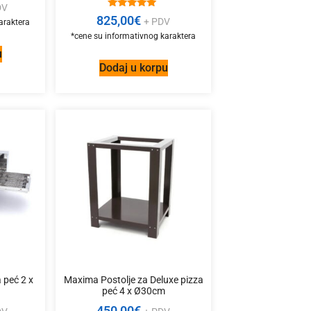
DV
Ocenjeno
825,00
€
+ PDV
sa
5.00
od 5
u
Dodaj u korpu
 peć 2 x
Maxima Postolje za Deluxe pizza
peć 4 x Ø30cm
450,00
€