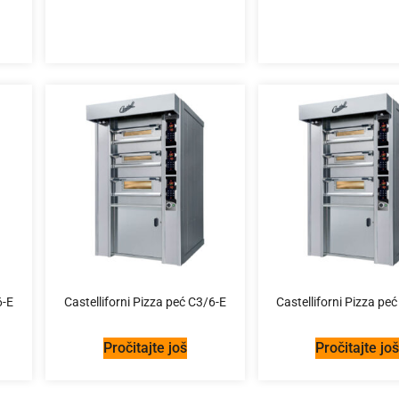
6-E
Castelliforni Pizza peć C3/6-E
Castelliforni Pizza pe
Pročitajte još
Pročitajte jo