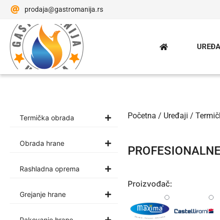
prodaja@gastromanija.rs
UREĐA
Početna
/
Uređaji
/
Termič
Termička obrada
Obrada hrane
PROFESIONALNE 
Rashladna oprema
Proizvođač:
Grejanje hrane
Pakovanje hrane