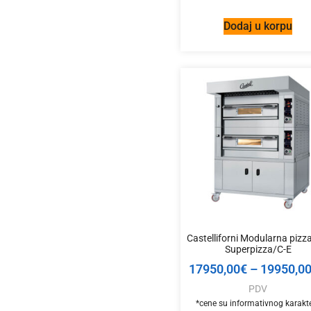
Dodaj u korpu
Castelliforni Modularna pizz
Superpizza/C-E
17950,00
€
–
19950,0
PDV