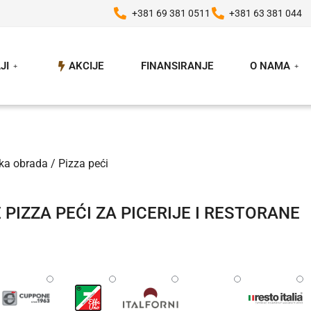
+381 69 381 0511
+381 63 381 044
JI
AKCIJE
FINANSIRANJE
O NAMA
ka obrada
/ Pizza peći
PIZZA PEĆI ZA PICERIJE I RESTORANE