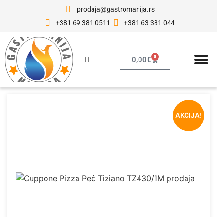
prodaja@gastromanija.rs
+381 69 381 0511
+381 63 381 044
0
0,00
€
AKCIJA!