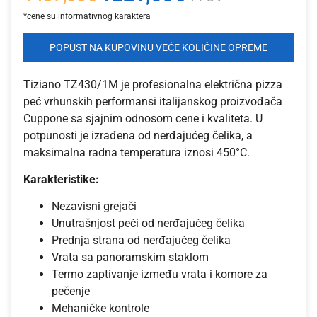
POPUST NA KUPOVINU VEĆE KOLIČINE OPREME
Tiziano TZ430/1M je profesionalna električna pizza
peć vrhunskih performansi italijanskog proizvođača
Cuppone sa sjajnim odnosom cene i kvaliteta. U
potpunosti je izrađena od nerđajućeg čelika, a
maksimalna radna temperatura iznosi 450°C.
Karakteristike:
Nezavisni grejači
Unutrašnjost peći od nerđajućeg čelika
Prednja strana od nerđajućeg čelika
Vrata sa panoramskim staklom
Termo zaptivanje između vrata i komore za
pečenje
Mehaničke kontrole