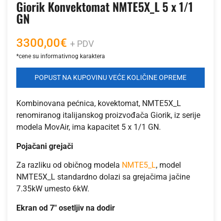
Giorik Konvektomat NMTE5X_L 5 x 1/1
GN
3300,00
€
+ PDV
POPUST NA KUPOVINU VEĆE KOLIČINE OPREME
Kombinovana pećnica, kovektomat, NMTE5X_L
renomiranog italijanskog proizvođača Giorik, iz serije
modela MovAir, ima kapacitet 5 x 1/1 GN.
Pojačani grejači
Za razliku od običnog modela
NMTE5_L
, model
NMTE5X_L standardno dolazi sa grejačima jačine
7.35kW umesto 6kW.
Ekran od 7″ osetljiv na dodir