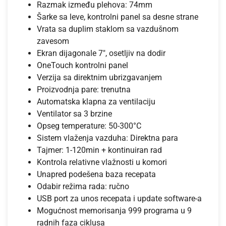
Razmak između plehova: 74mm
Šarke sa leve, kontrolni panel sa desne strane
Vrata sa duplim staklom sa vazdušnom
zavesom
Ekran dijagonale 7″, osetljiv na dodir
OneTouch kontrolni panel
Verzija sa direktnim ubrizgavanjem
Proizvodnja pare: trenutna
Automatska klapna za ventilaciju
Ventilator sa 3 brzine
Opseg temperature: 50-300°C
Sistem vlaženja vazduha: Direktna para
Tajmer: 1-120min + kontinuiran rad
Kontrola relativne vlažnosti u komori
Unapred podešena baza recepata
Odabir režima rada: ručno
USB port za unos recepata i update software-a
Mogućnost memorisanja 999 programa u 9
radnih faza ciklusa