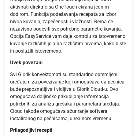
aktivirati direktno sa OneTouch ekrana jednim
dodirom. Funkcija podešavanja recepata za izbor
nivoa kuvanja, zapečenosti i vlažnosti. Rerna će
nezavisno podesiti sve potrebne parametre kuvanja.
Opcija EasyService vam daje kontrolu za istovremeno
kuvanje različitih jela na različitim nivoima, kako biste
ih poslužili istovremeno.
Uvek povezani
Svi Giorik konvektomati su standardno opremljeni
uređajem za povezivanje koji omogućava da pećnica
bude prepoznatljiva i vidljiva u Giorik Cloud-u. Ovo
omogućava daljinsko prikupljanje informacija
potrebnih za analizu grešaka i parametara uređaja.
Cloud takođe omogućava ažuriranje softvera
instaliranog na pećnicama, u realnom vremenu.
Prilagodljivi recepti