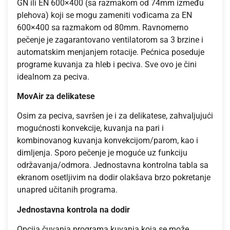
GN ili EN 600×400 (sa razmakom od 74mm između
plehova) koji se mogu zameniti vođicama za EN
600×400 sa razmakom od 80mm. Ravnomerno
pečenje je zagarantovano ventilatorom sa 3 brzine i
automatskim menjanjem rotacije. Pećnica poseduje
programe kuvanja za hleb i peciva. Sve ovo je čini
idealnom za peciva.
MovAir za delikatese
Osim za peciva, savršen je i za delikatese, zahvaljujući
mogućnosti konvekcije, kuvanja na pari i
kombinovanog kuvanja konvekcijom/parom, kao i
dimljenja. Sporo pečenje je moguće uz funkciju
održavanja/odmora. Jednostavna kontrolna tabla sa
ekranom osetljivim na dodir olakšava brzo pokretanje
unapred učitanih programa.
Jednostavna kontrola na dodir
Opcija čuvanja programa kuvanja koja se može