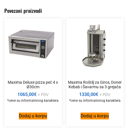
Povezani proizvodi
Maxima Deluxe pizza peć 4 x
Maxima Roštilj za Giros, Doner
Ø30cm
Kebab i Šavarmu sa 3 grejača
1065,00
€
1330,00
€
+ PDV
+ PDV
Dodaj u korpu
Dodaj u korpu