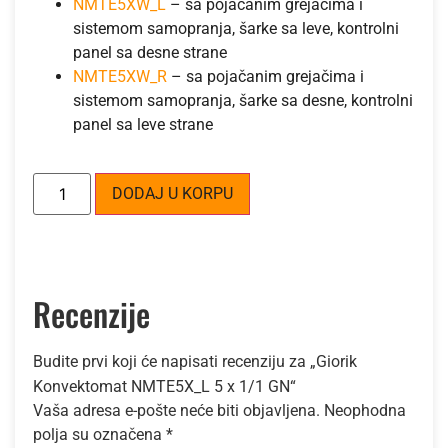
NMTE5XW_L
– sa pojačanim grejačima i
sistemom samopranja, šarke sa leve, kontrolni
panel sa desne strane
NMTE5XW_R
– sa pojačanim grejačima i
sistemom samopranja, šarke sa desne, kontrolni
panel sa leve strane
Alternative:
DODAJ U KORPU
Recenzije
Budite prvi koji će napisati recenziju za „Giorik
Konvektomat NMTE5X_L 5 x 1/1 GN“
Vaša adresa e-pošte neće biti objavljena.
Neophodna
polja su označena
*