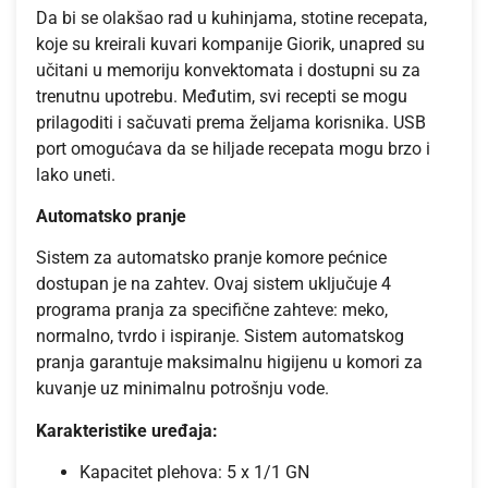
Da bi se olakšao rad u kuhinjama, stotine recepata,
koje su kreirali kuvari kompanije Giorik, unapred su
učitani u memoriju konvektomata i dostupni su za
trenutnu upotrebu. Međutim, svi recepti se mogu
prilagoditi i sačuvati prema željama korisnika. USB
port omogućava da se hiljade recepata mogu brzo i
lako uneti.
Automatsko pranje
Sistem za automatsko pranje komore pećnice
dostupan je na zahtev. Ovaj sistem uključuje 4
programa pranja za specifične zahteve: meko,
normalno, tvrdo i ispiranje. Sistem automatskog
pranja garantuje maksimalnu higijenu u komori za
kuvanje uz minimalnu potrošnju vode.
Karakteristike uređaja:
Kapacitet plehova: 5 x 1/1 GN