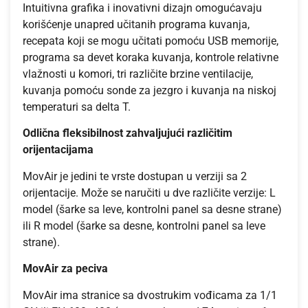
Intuitivna grafika i inovativni dizajn omogućavaju
korišćenje unapred učitanih programa kuvanja,
recepata koji se mogu učitati pomoću USB memorije,
programa sa devet koraka kuvanja, kontrole relativne
vlažnosti u komori, tri različite brzine ventilacije,
kuvanja pomoću sonde za jezgro i kuvanja na niskoj
temperaturi sa delta T.
Odlična fleksibilnost zahvaljujući različitim
orijentacijama
MovAir je jedini te vrste dostupan u verziji sa 2
orijentacije. Može se naručiti u dve različite verzije: L
model (šarke sa leve, kontrolni panel sa desne strane)
ili R model (šarke sa desne, kontrolni panel sa leve
strane).
MovAir za peciva
MovAir ima stranice sa dvostrukim vođicama za 1/1