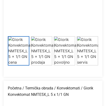
Početna
/
Termička obrada
/
Konvektomati
/ Giorik
Konvektomat NMTE5X_L 5 x 1/1 GN