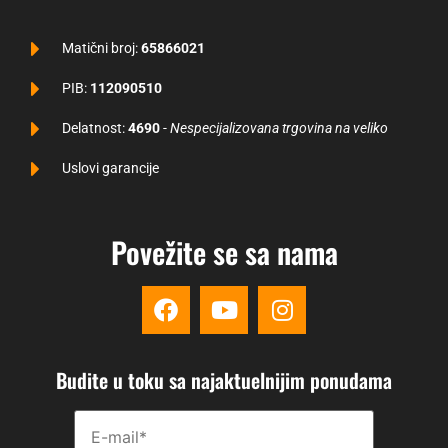
Matični broj:
65866021
PIB:
112090510
Delatnost:
4690
-
Nespecijalizovana trgovina na veliko
Uslovi garancije
Povežite se sa nama
Budite u toku sa najaktuelnijim ponudama
Please disregard this field.