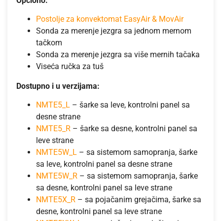
Opciono:
Postolje za konvektomat EasyAir & MovAir
Sonda za merenje jezgra sa jednom mernom
tačkom
Sonda za merenje jezgra sa više mernih tačaka
Viseća ručka za tuš
Dostupno i u verzijama:
NMTE5_L
– šarke sa leve, kontrolni panel sa
desne strane
NMTE5_R
– šarke sa desne, kontrolni panel sa
leve strane
NMTE5W_L
– sa sistemom samopranja, šarke
sa leve, kontrolni panel sa desne strane
NMTE5W_R
– sa sistemom samopranja, šarke
sa desne, kontrolni panel sa leve strane
NMTE5X_R
– sa pojačanim grejačima, šarke sa
desne, kontrolni panel sa leve strane