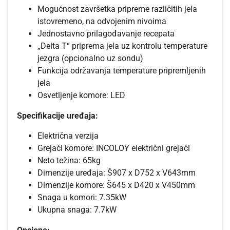
Mogućnost završetka pripreme različitih jela
istovremeno, na odvojenim nivoima
Jednostavno prilagođavanje recepata
„Delta T“ priprema jela uz kontrolu temperature
jezgra (opcionalno uz sondu)
Funkcija održavanja temperature pripremljenih
jela
Osvetljenje komore: LED
Specifikacije uređaja:
Električna verzija
Grejači komore: INCOLOY električni grejači
Neto težina: 65kg
Dimenzije uređaja: Š907 x D752 x V643mm
Dimenzije komore: Š645 x D420 x V450mm
Snaga u komori: 7.35kW
Ukupna snaga: 7.7kW