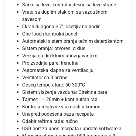
Šarke sa leve, kontrolni desne sa leve strane
Vrata sa duplim staklom sa vazdušnom
zavesom
Ekran dijagonale 7″, osetljiv na dodir
OneTouch kontrolni panel
Automatski sistem pranja tečnim deterdžentom
Sistem pranja: otvoreni ciklus
Verzija sa direktnim ubrizgavanjem
Proizvodnja pare: trenutna
Automatska klapna za ventilaciju
Ventilator sa 3 brzine
Opseg temperature: 50-300°C
Sistem vlaženja vazduha: Direktna para
Tajmer: 1-120min + kontinuiran rad
Kontrola relativne vlažnosti u komori
Unapred podešena baza recepata
Odabir režima rada: ručno
USB port za unos recepata i update software-a
Mogućnost memorisanja 999 programa u 9