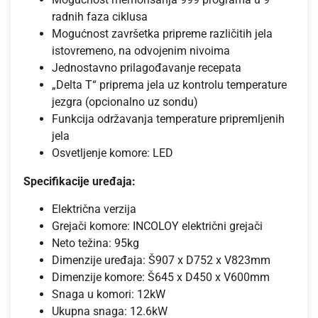
radnih faza ciklusa
Mogućnost završetka pripreme različitih jela
istovremeno, na odvojenim nivoima
Jednostavno prilagođavanje recepata
„Delta T“ priprema jela uz kontrolu temperature
jezgra (opcionalno uz sondu)
Funkcija održavanja temperature pripremljenih
jela
Osvetljenje komore: LED
Specifikacije uređaja:
Električna verzija
Grejači komore: INCOLOY električni grejači
Neto težina: 95kg
Dimenzije uređaja: Š907 x D752 x V823mm
Dimenzije komore: Š645 x D450 x V600mm
Snaga u komori: 12kW
Ukupna snaga: 12.6kW