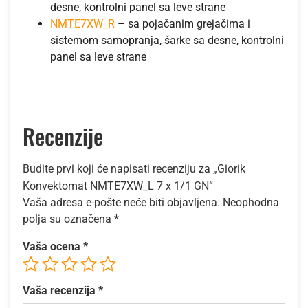
desne, kontrolni panel sa leve strane
NMTE7XW_R
– sa pojačanim grejačima i
sistemom samopranja, šarke sa desne, kontrolni
panel sa leve strane
Recenzije
Budite prvi koji će napisati recenziju za „Giorik
Konvektomat NMTE7XW_L 7 x 1/1 GN“
Vaša adresa e-pošte neće biti objavljena.
Neophodna
polja su označena
*
Vaša ocena
*
Vaša recenzija
*