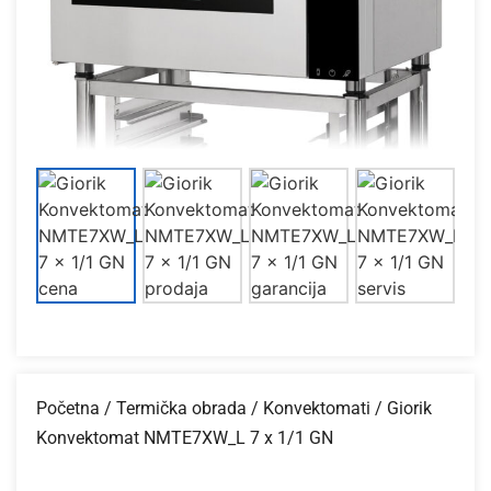
Početna
/
Termička obrada
/
Konvektomati
/ Giorik
Konvektomat NMTE7XW_L 7 x 1/1 GN