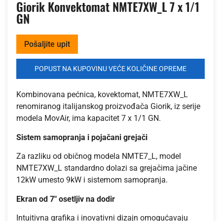
Giorik Konvektomat NMTE7XW_L 7 x 1/1
GN
Pošaljite upit
POPUST NA KUPOVINU VEĆE KOLIČINE OPREME
Kombinovana pećnica, kovektomat, NMTE7XW_L
renomiranog italijanskog proizvođača Giorik, iz serije
modela MovAir, ima kapacitet 7 x 1/1 GN.
Sistem samopranja i pojačani grejači
Za razliku od običnog modela NMTE7_L, model
NMTE7XW_L standardno dolazi sa grejačima jačine
12kW umesto 9kW i sistemom samopranja.
Ekran od 7″ osetljiv na dodir
Intuitivna grafika i inovativni dizajn omogućavaju