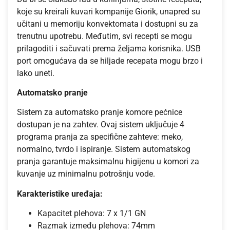
koje su kreirali kuvari kompanije Giorik, unapred su
učitani u memoriju konvektomata i dostupni su za
trenutnu upotrebu. Međutim, svi recepti se mogu
prilagoditi i sačuvati prema željama korisnika. USB
port omogućava da se hiljade recepata mogu brzo i
lako uneti.
Automatsko pranje
Sistem za automatsko pranje komore pećnice
dostupan je na zahtev. Ovaj sistem uključuje 4
programa pranja za specifične zahteve: meko,
normalno, tvrdo i ispiranje. Sistem automatskog
pranja garantuje maksimalnu higijenu u komori za
kuvanje uz minimalnu potrošnju vode.
Karakteristike uređaja:
Kapacitet plehova: 7 x 1/1 GN
Razmak između plehova: 74mm