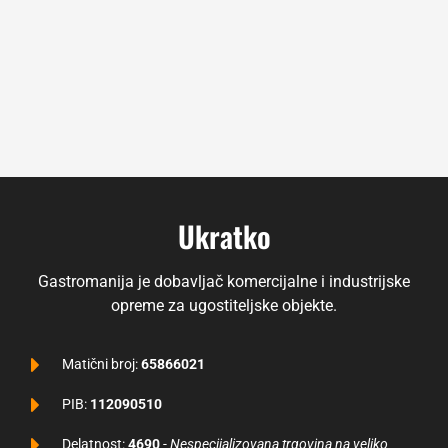
Ukratko
Gastromanija je dobavljač komercijalne i industrijske
opreme za ugostiteljske objekte.
Matični broj:
65866021
PIB:
112090510
Delatnost:
4690
-
Nespecijalizovana trgovina na veliko