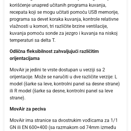
korišćenje unapred učitanih programa kuvanja,
recepata koji se mogu učitati pomoću USB memorije,
programa sa devet koraka kuvanja, kontrole relativne
vlažnosti u komori, tri različite brzine ventilacije,
kuvanja pomoću sonde za jezgro i kuvanja na niskoj
temperaturi sa delta T.
Odlična fleksibilnost zahvaljujući različitim
orijentacijama
MovAir je jedini te vrste dostupan u verziji sa 2
orijentacije. Može se naručiti u dve različite verzije: L
model (šarke sa leve, kontrolni panel sa desne strane)
ili R model (šarke sa desne, kontrolni panel sa leve
strane).
MovAir za peciva
MovAir ima stranice sa dvostrukim vođicama za 1/1
GN ili EN 600×400 (sa razmakom od 74mm između