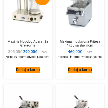
Maxima Hot-dog Aparat Sa
Maxima Indukciona Friteza
Grejačima
1x8L sa slavinom
305,00
€
290,00
€
460,00
€
+ PDV
+ PDV
Dodaj u korpu
Dodaj u korpu