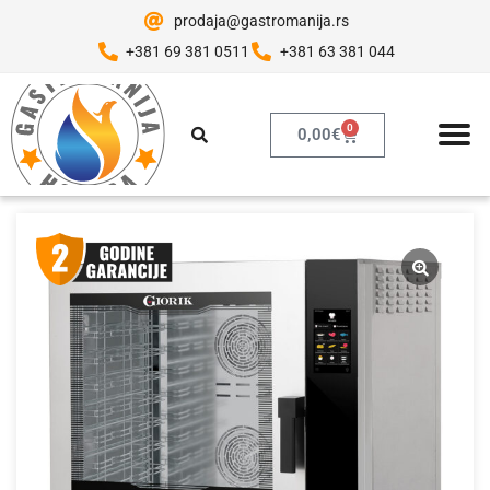
prodaja@gastromanija.rs
+381 69 381 0511
+381 63 381 044
0
0,00
€