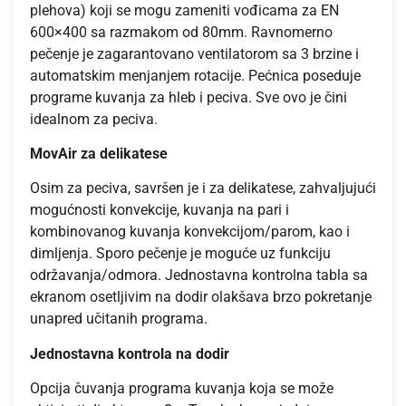
plehova) koji se mogu zameniti vođicama za EN
600×400 sa razmakom od 80mm. Ravnomerno
pečenje je zagarantovano ventilatorom sa 3 brzine i
automatskim menjanjem rotacije. Pećnica poseduje
programe kuvanja za hleb i peciva. Sve ovo je čini
idealnom za peciva.
MovAir za delikatese
Osim za peciva, savršen je i za delikatese, zahvaljujući
mogućnosti konvekcije, kuvanja na pari i
kombinovanog kuvanja konvekcijom/parom, kao i
dimljenja. Sporo pečenje je moguće uz funkciju
održavanja/odmora. Jednostavna kontrolna tabla sa
ekranom osetljivim na dodir olakšava brzo pokretanje
unapred učitanih programa.
Jednostavna kontrola na dodir
Opcija čuvanja programa kuvanja koja se može