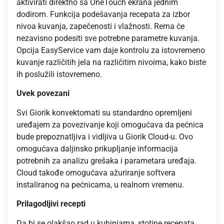
aktivirati direktno sa OneTouch ekrana jednim
dodirom. Funkcija podešavanja recepata za izbor
nivoa kuvanja, zapečenosti i vlažnosti. Rerna će
nezavisno podesiti sve potrebne parametre kuvanja.
Opcija EasyService vam daje kontrolu za istovremeno
kuvanje različitih jela na različitim nivoima, kako biste
ih poslužili istovremeno.
Uvek povezani
Svi Giorik konvektomati su standardno opremljeni
uređajem za povezivanje koji omogućava da pećnica
bude prepoznatljiva i vidljiva u Giorik Cloud-u. Ovo
omogućava daljinsko prikupljanje informacija
potrebnih za analizu grešaka i parametara uređaja.
Cloud takođe omogućava ažuriranje softvera
instaliranog na pećnicama, u realnom vremenu.
Prilagodljivi recepti
Da bi se olakšao rad u kuhinjama, stotine recepata,