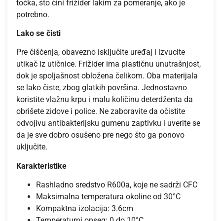
točka, što čini frižider lakim za pomeranje, ako je
potrebno.
Lako se čisti
Pre čišćenja, obavezno isključite uređaj i izvucite
utikač iz utičnice. Frižider ima plastičnu unutrašnjost,
dok je spoljašnost obložena čelikom. Oba materijala
se lako čiste, zbog glatkih površina. Jednostavno
koristite vlažnu krpu i malu količinu deterdženta da
obrišete zidove i police. Ne zaboravite da očistite
odvojivu antibakterijsku gumenu zaptivku i uverite se
da je sve dobro osušeno pre nego što ga ponovo
uključite.
Karakteristike
Rashladno sredstvo R600a, koje ne sadrži CFC
Maksimalna temperatura okoline od 30°C
Kompaktna izolacija: 3.6cm
Temperaturni opseg: 0 do 10°C