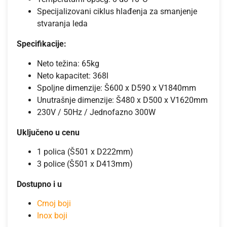
Specijalizovani ciklus hlađenja za smanjenje
stvaranja leda
Specifikacije:
Neto težina: 65kg
Neto kapacitet: 368l
Spoljne dimenzije: Š600 x D590 x V1840mm
Unutrašnje dimenzije: Š480 x D500 x V1620mm
230V / 50Hz / Jednofazno 300W
Uključeno u cenu
1 polica (Š501 x D222mm)
3 police (Š501 x D413mm)
Dostupno i u
Crnoj boji
Inox boji