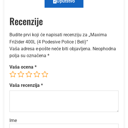
Uputstvo
Recenzije
Budite prvi koji će napisati recenziju za „Maxima
Frižider 400L (4 Podesive Police | Beli)“
Vaša adresa e-pošte neće biti objavljena.
Neophodna
polja su označena
*
Vaša ocena
*
Vaša recenzija
*
Ime