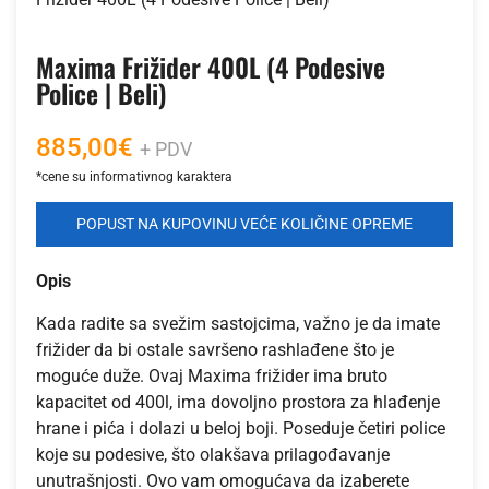
Maxima Frižider 400L (4 Podesive
Police | Beli)
885,00
€
+ PDV
POPUST NA KUPOVINU VEĆE KOLIČINE OPREME
Opis
Kada radite sa svežim sastojcima, važno je da imate
frižider da bi ostale savršeno rashlađene što je
moguće duže. Ovaj Maxima frižider ima bruto
kapacitet od 400l, ima dovoljno prostora za hlađenje
hrane i pića i dolazi u beloj boji. Poseduje četiri police
koje su podesive, što olakšava prilagođavanje
unutrašnjosti. Ovo vam omogućava da izaberete