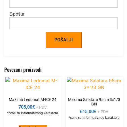
E-pošta
Alternative:
Povezani proizvodi
Maxima Ledomat M-ICE 24
Maxima Salatara 95cm 3×1/3
GN
705,00
€
+ PDV
615,00
€
+ PDV