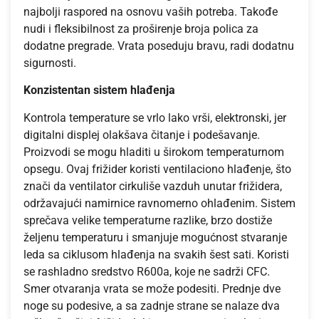
najbolji raspored na osnovu vaših potreba. Takođe
nudi i fleksibilnost za proširenje broja polica za
dodatne pregrade. Vrata poseduju bravu, radi dodatnu
sigurnosti.
Konzistentan sistem hlađenja
Kontrola temperature se vrlo lako vrši, elektronski, jer
digitalni displej olakšava čitanje i podešavanje.
Proizvodi se mogu hladiti u širokom temperaturnom
opsegu. Ovaj frižider koristi ventilaciono hlađenje, što
znači da ventilator cirkuliše vazduh unutar frižidera,
održavajući namirnice ravnomerno ohlađenim. Sistem
sprečava velike temperaturne razlike, brzo dostiže
željenu temperaturu i smanjuje mogućnost stvaranje
leda sa ciklusom hlađenja na svakih šest sati. Koristi
se rashladno sredstvo R600a, koje ne sadrži CFC.
Smer otvaranja vrata se može podesiti. Prednje dve
noge su podesive, a sa zadnje strane se nalaze dva