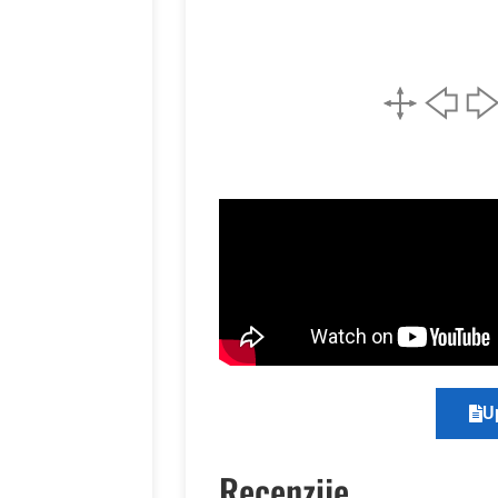
U
Recenzije