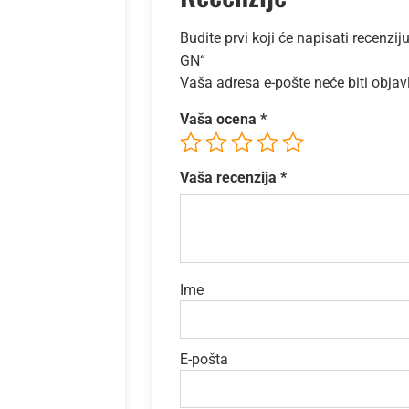
Budite prvi koji će napisati recen
GN“
Vaša adresa e-pošte neće biti objav
Vaša ocena
*
Vaša recenzija
*
Ime
E-pošta