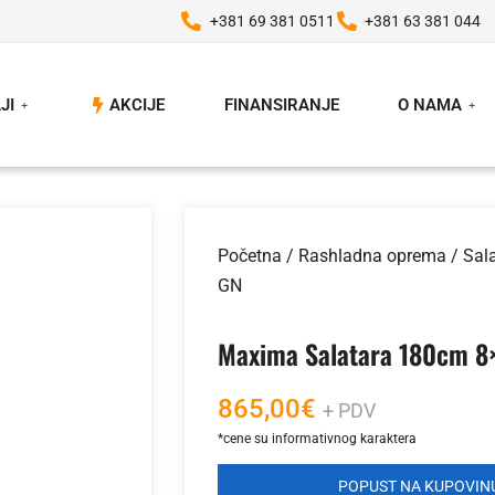
+381 69 381 0511
+381 63 381 044
JI
AKCIJE
FINANSIRANJE
O NAMA
Početna
/
Rashladna oprema
/
Sal
GN
Maxima Salatara 180cm 8
865,00
€
+ PDV
POPUST NA KUPOVINU