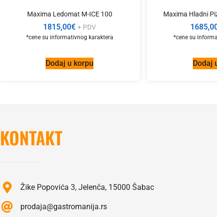
Maxima Ledomat M-ICE 100
Maxima Hladni Piz
1815,00
€
1685,0
+ PDV
Dodaj u korpu
Dodaj 
KONTAKT
Žike Popovića 3, Jelenča, 15000 Šabac
prodaja@gastromanija.rs