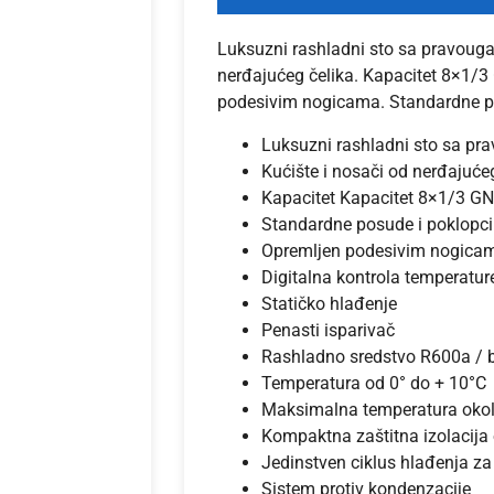
Luksuzni rashladni sto sa pravouga
nerđajućeg čelika. Kapacitet 8×1/3 
podesivim nogicama. Standardne po
Luksuzni rashladni sto sa p
Kućište i nosači od nerđajuće
Kapacitet Kapacitet 8×1/3 GN
Standardne posude i poklopci
Opremljen podesivim nogica
Digitalna kontrola temperatur
Statičko hlađenje
Penasti isparivač
Rashladno sredstvo R600a / 
Temperatura od 0° do + 10°C
Maksimalna temperatura okol
Kompaktna zaštitna izolacij
Jedinstven ciklus hlađenja za
Sistem protiv kondenzacije