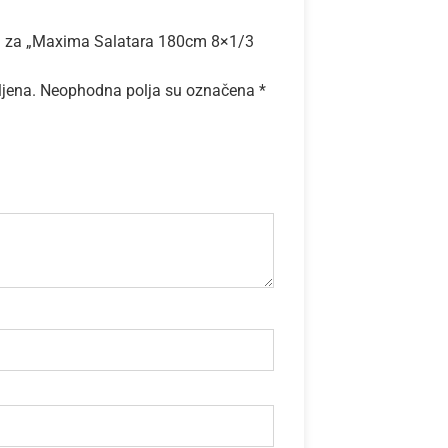
ziju za „Maxima Salatara 180cm 8×1/3
ljena.
Neophodna polja su označena
*