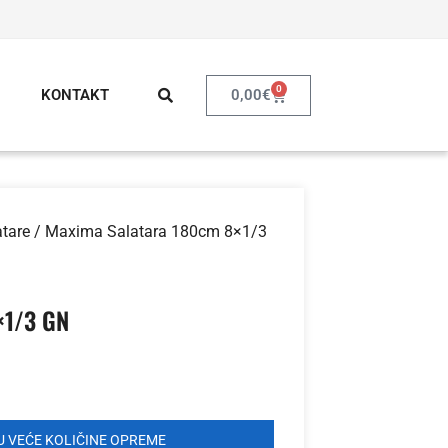
0
0,00
€
KONTAKT
atare
/ Maxima Salatara 180cm 8×1/3
×1/3 GN
 VEĆE KOLIČINE OPREME