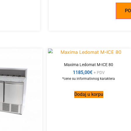
Alternative:
Maxima Ledomat M-ICE 80
1185,00
€
+ PDV
Dodaj u korpu