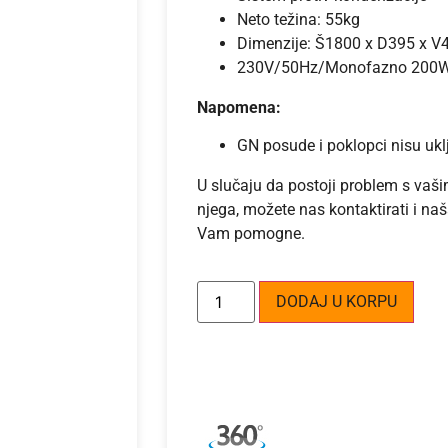
Neto težina: 55kg
Dimenzije: Š1800 x D395 x 
230V/50Hz/Monofazno 200
Napomena:
GN posude i poklopci nisu ukl
U slučaju da postoji problem s vaš
njega, možete nas kontaktirati i naš
Vam pomogne.
Alte
DODAJ U KORPU