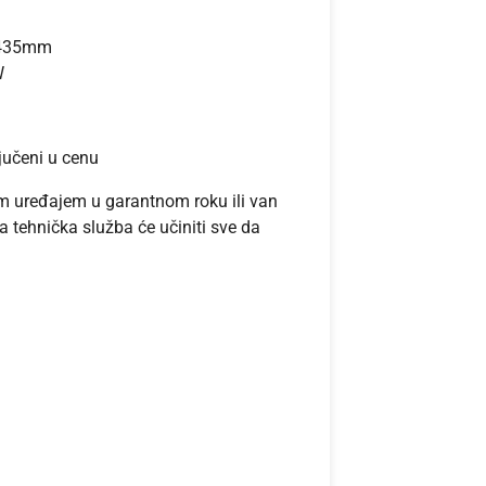
V435mm
W
jučeni u cenu
im uređajem u garantnom roku ili van
a tehnička služba će učiniti sve da
rnative: