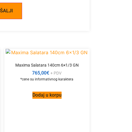
Maxima Salatara 140cm 6×1/3 GN
765,00
€
+ PDV
Dodaj u korpu