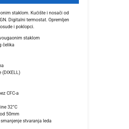
onim staklom. Kućište i nosači od
GN. Digitalni termostat. Opremljen
sude i poklopci.
ravougaonim staklom
g čelika
ma
e (DIXELL)
bez CFC-a
ine 32°C
a od 50mm
 smanjenje stvaranja leda