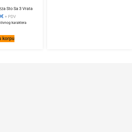
za Sto Sa 3 Vrata
0
€
+ PDV
u korpu