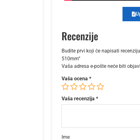
U
Recenzije
Budite prvi koji će napisati recen
510mm“
Vaša adresa e-pošte neće biti objav
Vaša ocena
*
Vaša recenzija
*
Ime