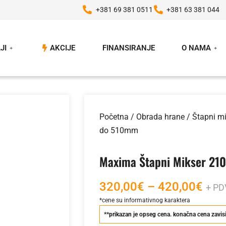
+381 69 381 0511
+381 63 381 044
JI
AKCIJE
FINANSIRANJE
O NAMA
Početna
/
Obrada hrane
/
Štapni mi
do 510mm
Maxima Štapni Mikser 2
320,00
€
–
420,00
€
+ PD