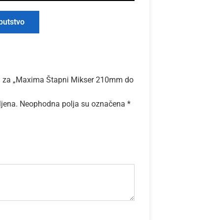
putstvo
ziju za „Maxima Štapni Mikser 210mm do
ljena.
Neophodna polja su označena
*