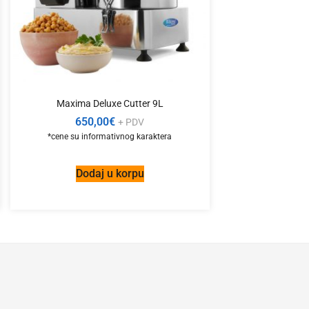
Maxima Deluxe Cutter 9L
650,00
€
+ PDV
Dodaj u korpu