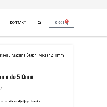
0
0,00
€
KONTAKT
kseri
/ Maxima Štapni Mikser 210mm
10mm do 510mm
V