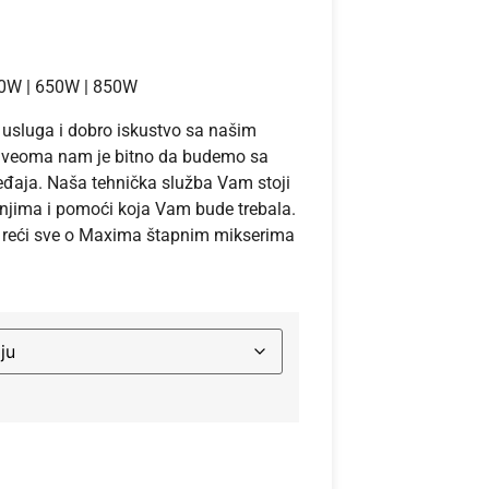
0W | 650W | 850W
usluga i dobro iskustvo sa našim
 veoma nam je bitno da budemo sa
aja. Naša tehnička služba Vam stoji
anjima i pomoći koja Vam bude trebala.
 reći sve o Maxima štapnim mikserima
rnative: