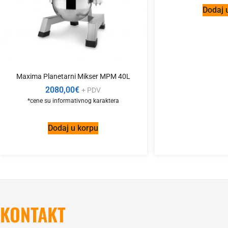
Dodaj 
Maxima Planetarni Mikser MPM 40L
2080,00
€
+ PDV
Dodaj u korpu
KONTAKT