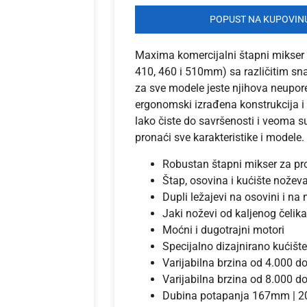
POPUST NA KUPOVINU
Maxima komercijalni štapni mikser d
410, 460 i 510mm) sa različitim sn
za sve modele jeste njihova neupor
ergonomski izrađena konstrukcija i
lako čiste do savršenosti i veoma s
pronaći sve karakteristike i modele.
Robustan štapni mikser za pr
Štap, osovina i kućište nožev
Dupli ležajevi na osovini i n
Jaki noževi od kaljenog čelika
Moćni i dugotrajni motori
Specijalno dizajnirano kućišt
Varijabilna brzina od 4.000 
Varijabilna brzina od 8.000 
Dubina potapanja 167mm | 