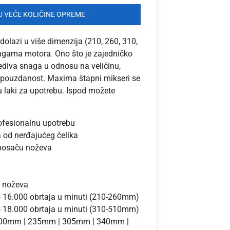
 VEĆE KOLIČINE OPREME
olazi u više dimenzija (210, 260, 310,
agama motora. Ono što je zajedničko
ediva snaga u odnosu na veličinu,
 pouzdanost. Maxima štapni mikseri se
u laki za upotrebu. Ispod možete
ofesionalnu upotrebu
a od nerđajućeg čelika
a nosaču noževa
e noževa
do 16.000 obrtaja u minuti (210-260mm)
do 18.000 obrtaja u minuti (310-510mm)
200mm | 235mm | 305mm | 340mm |