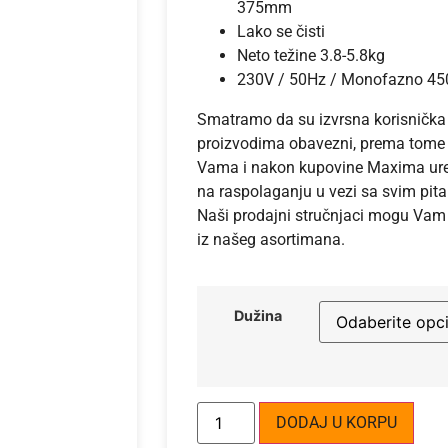
375mm
Lako se čisti
Neto težine 3.8-5.8kg
230V / 50Hz / Monofazno 45
Smatramo da su izvrsna korisnička 
proizvodima obavezni, prema tome
Vama i nakon kupovine Maxima uređ
na raspolaganju u vezi sa svim pit
Naši prodajni stručnjaci mogu Vam
iz našeg asortimana.
Dužina
Alte
DODAJ U KORPU