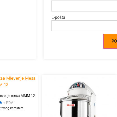
E-pošta
Alternative:
levenje mesa MMM 12
€
+ PDV