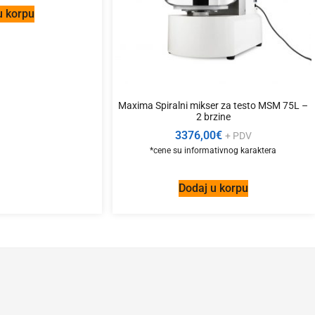
u korpu
Maxima Spiralni mikser za testo MSM 75L –
2 brzine
3376,00
€
+ PDV
Dodaj u korpu