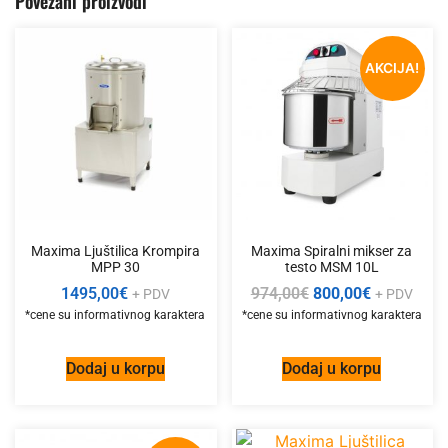
Povezani proizvodi
AKCIJA!
Maxima Ljuštilica Krompira
Maxima Spiralni mikser za
MPP 30
testo MSM 10L
1495,00
€
974,00
€
800,00
€
+ PDV
+ PDV
Dodaj u korpu
Dodaj u korpu