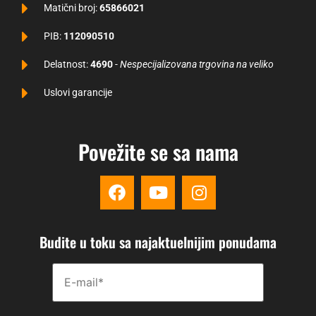
Matični broj:
65866021
PIB:
112090510
Delatnost:
4690
-
Nespecijalizovana trgovina na veliko
Uslovi garancije
Povežite se sa nama
Budite u toku sa najaktuelnijim ponudama
Please disregard this field.