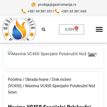
prodaja@gastromanija.rs
+381 69 381 0511
+381 63 381 044
0
0,00
€
Početna
/
Obrada hrane
/
Disk noževi
(VC450)
/ Maxima VC450 Specijalni Polukružni Nož
5mm