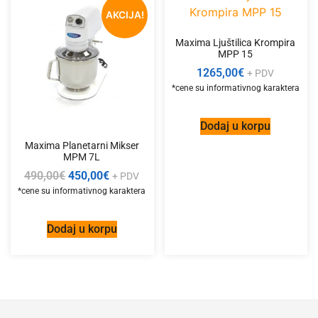
AKCIJA!
Maxima Ljuštilica Krompira
MPP 15
1265,00
€
+ PDV
Dodaj u korpu
Maxima Planetarni Mikser
MPM 7L
490,00
€
450,00
€
+ PDV
Dodaj u korpu