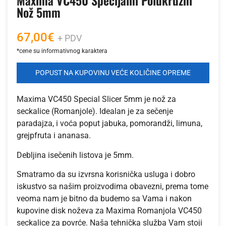
Maxima VC450 Specijalni Polukružni
Nož 5mm
67,00
€
+ PDV
POPUST NA KUPOVINU VEĆE KOLIČINE OPREME
Maxima VC450 Special Slicer 5mm je nož za
seckalice (Romanjole). Idealan je za sečenje
paradajza, i voća poput jabuka, pomorandži, limuna,
grejpfruta i ananasa.
Debljina isečenih listova je 5mm.
Smatramo da su izvrsna korisnička usluga i dobro
iskustvo sa našim proizvodima obavezni, prema tome
veoma nam je bitno da budemo sa Vama i nakon
kupovine disk noževa za Maxima Romanjola VC450
seckalice za povrće. Naša tehnička služba Vam stoji