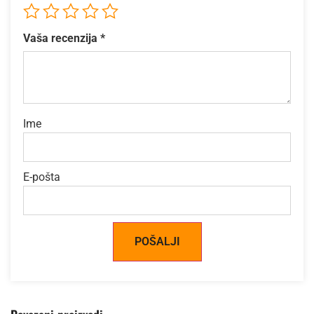
Vaša recenzija
*
Ime
E-pošta
Alternative: