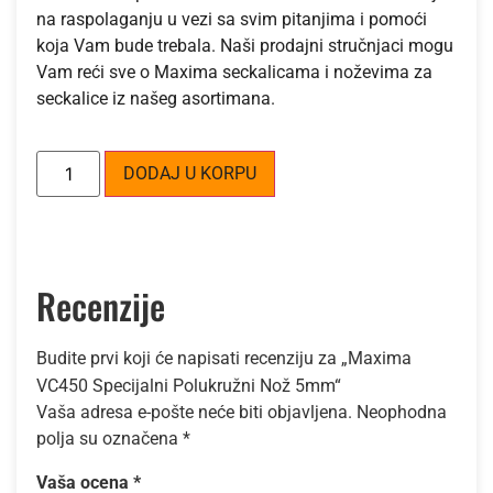
na raspolaganju u vezi sa svim pitanjima i pomoći
koja Vam bude trebala. Naši prodajni stručnjaci mogu
Vam reći sve o Maxima seckalicama i noževima za
seckalice iz našeg asortimana.
Alternative:
DODAJ U KORPU
Recenzije
Budite prvi koji će napisati recenziju za „Maxima
VC450 Specijalni Polukružni Nož 5mm“
Vaša adresa e-pošte neće biti objavljena.
Neophodna
polja su označena
*
Vaša ocena
*