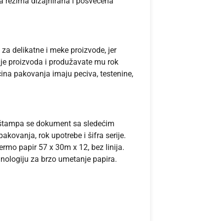
a režima dizajnirana i posvećena
a delikatne i meke proizvode, jer
e proizvoda i produžavate mu rok
čina pakovanja imaju peciva, testenine,
štampa se dokument sa sledećim
kovanja, rok upotrebe i šifra serije.
rmo papir 57 x 30m x 12, bez linija.
nologiju za brzo umetanje papira.