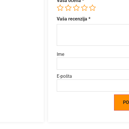
Vaša ocena
*
Vaša recenzija
*
Ime
E-pošta
Alternative: