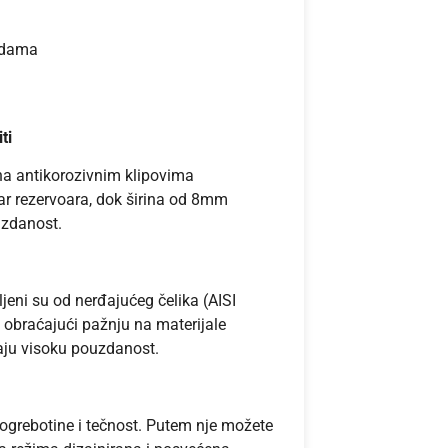
ndama
ti
na antikorozivnim klipovima
ar rezervoara, dok širina od 8mm
uzdanost.
eni su od nerđajućeg čelika (AISI
braćajući pažnju na materijale
daju visoku pouzdanost.
 ogrebotine i tečnost. Putem nje možete