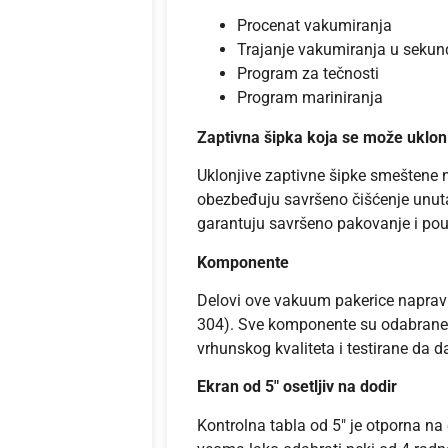
Procenat vakumiranja
Trajanje vakumiranja u seku
Program za tečnosti
Program mariniranja
Zaptivna šipka koja se može ukloni
Uklonjive zaptivne šipke smeštene 
obezbeđuju savršeno čišćenje unut
garantuju savršeno pakovanje i po
Komponente
Delovi ove vakuum pakerice napravlj
304). Sve komponente su odabrane o
vrhunskog kvaliteta i testirane da 
Ekran od 5″ osetljiv na dodir
Kontrolna tabla od 5″ je otporna na