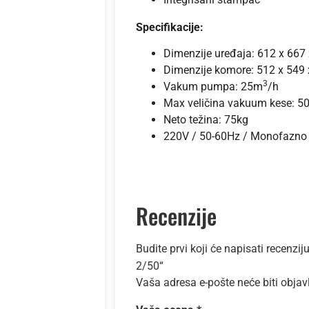
Specifikacije:
Dimenzije uređaja: 612 x 66
Dimenzije komore: 512 x 54
3
Vakum pumpa: 25m
/h
Max veličina vakuum kese: 
Neto težina: 75kg
220V / 50-60Hz / Monofazn
Recenzije
Budite prvi koji će napisati recen
2/50“
Vaša adresa e-pošte neće biti objav