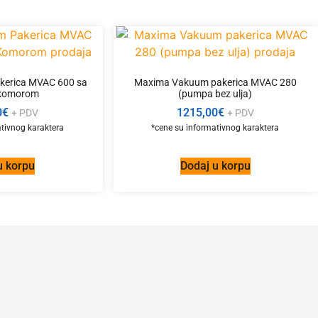
erica MVAC 600 sa
Maxima Vakuum pakerica MVAC 280
komorom
(pumpa bez ulja)
0
€
1215,00
€
+ PDV
+ PDV
u korpu
Dodaj u korpu