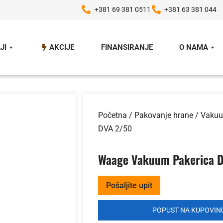
+381 69 381 0511
+381 63 381 044
JI
AKCIJE
FINANSIRANJE
O NAMA
Početna
/
Pakovanje hrane
/
Vakuu
DVA 2/50
Waage Vakuum Pakerica 
Pošaljite upit
POPUST NA KUPOVINU