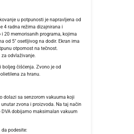
vanje u potpunosti je napravljena od
je 4 radna režima dizajnirana i
o i 20 memorisanih programa, kojima
a od 5″ osetljivog na dodir. Ekran ima
tpunu otpornost na tečnost.
za odvlaživanje.
 boljeg čišćenja. Zvono je od
olietilena za hranu.
no dolazi sa senzorom vakuuma koji
nutar zvona i proizvoda. Na taj način
ije DVA dobijamo maksimalan vakuum
da podesite: