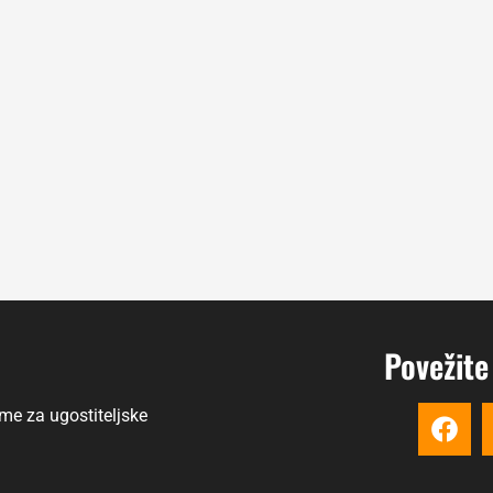
Povežite
me za ugostiteljske