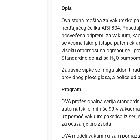
Opis
Ova stona mašina za vakumsko pako
nerđajućeg čelika AISI 304. Posedu
posvećena pripremi za vakuum, ka
se veoma lako pristupa putem ekran
visoku otpornost na ogrebotine i po
Standardno dolazi sa H
O pumpom 
2
Zaptivne šipke se mogu ukloniti radi
providnog pleksiglasa, a police od p
Programi
DVA profesionalna serija standard
automatski eliminiše 99% vakuuma u
uz pomoć vakuum pakerica iz ser
za očuvanje proizvoda.
DVA modeli vakumirki vam pomažu 