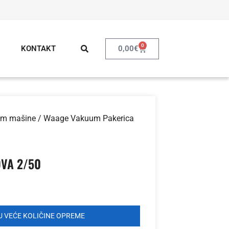
0
0,00
€
KONTAKT
m mašine
/ Waage Vakuum Pakerica
DVA 2/50
 VEĆE KOLIČINE OPREME