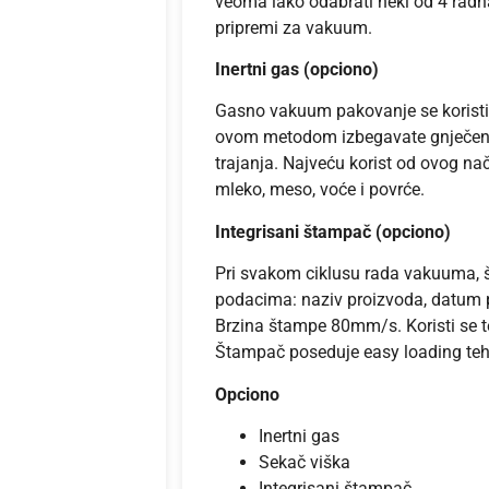
veoma lako odabrati neki od 4 radn
pripremi za vakuum.
Inertni gas (opciono)
Gasno vakuum pakovanje se koristi z
ovom metodom izbegavate gnječenj
trajanja. Najveću korist od ovog na
mleko, meso, voće i povrće.
Integrisani štampač (opciono)
Pri svakom ciklusu rada vakuuma, 
podacima: naziv proizvoda, datum pa
Brzina štampe 80mm/s. Koristi se te
Štampač poseduje easy loading teh
Opciono
Inertni gas
Sekač viška
Integrisani štampač