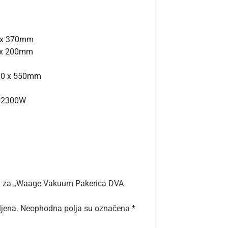
7 x 370mm
9 x 200mm
500 x 550mm
o 2300W
ziju za „Waage Vakuum Pakerica DVA
ljena.
Neophodna polja su označena
*