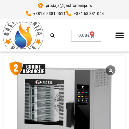
prodaja@gastromanija.rs
+381 69 381 0511
+381 63 381 044
0
0,00
€