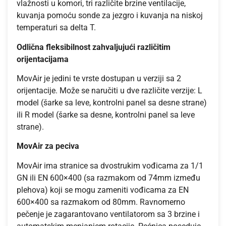
vlažnosti u komori, tri različite brzine ventilacije,
kuvanja pomoću sonde za jezgro i kuvanja na niskoj
temperaturi sa delta T.
Odlična fleksibilnost zahvaljujući različitim
orijentacijama
MovAir je jedini te vrste dostupan u verziji sa 2
orijentacije. Može se naručiti u dve različite verzije: L
model (šarke sa leve, kontrolni panel sa desne strane)
ili R model (šarke sa desne, kontrolni panel sa leve
strane).
MovAir za peciva
MovAir ima stranice sa dvostrukim vođicama za 1/1
GN ili EN 600×400 (sa razmakom od 74mm između
plehova) koji se mogu zameniti vođicama za EN
600×400 sa razmakom od 80mm. Ravnomerno
pečenje je zagarantovano ventilatorom sa 3 brzine i