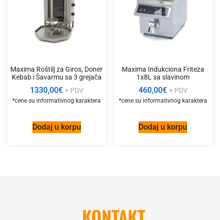
Maxima Roštilj za Giros, Doner
Maxima Indukciona Friteza
Kebab i Šavarmu sa 3 grejača
1x8L sa slavinom
1330,00
€
460,00
€
+ PDV
+ PDV
Dodaj u korpu
Dodaj u korpu
KONTAKT