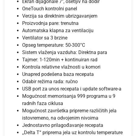
Ekran dijagonale 7″, osetljiv na dodir
OneTouch kontrolni panel
Verzija sa direktnim ubrizgavanjem
Proizvodnja pare: trenutna
Automatska klapna za ventilaciju
Ventilator sa 3 brzine
Opseg temperature: 50-300°C
Sistem vlaženja vazduha: Direktna para
Tajmer: 1-120min + kontinuiran rad
Kontrola relativne vlažnosti u komori
Unapred podešena baza recepata
Odabir režima rada: ručno
USB port za unos recepata i update software-a
Mogućnost memorisanja 999 programa u 9
radnih faza ciklusa
Mogućnost završetka pripreme različitih jela
istovremeno, na odvojenim nivoima
Jednostavno prilagođavanje recepata
„Delta T“ priprema jela uz kontrolu temperature