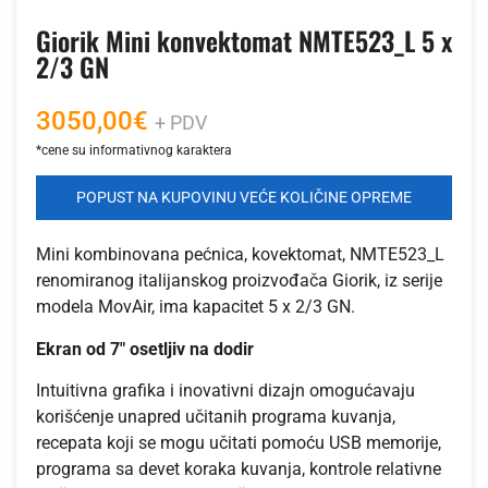
Giorik Mini konvektomat NMTE523_L 5 x
2/3 GN
3050,00
€
+ PDV
POPUST NA KUPOVINU VEĆE KOLIČINE OPREME
Mini kombinovana pećnica, kovektomat, NMTE523_L
renomiranog italijanskog proizvođača Giorik, iz serije
modela MovAir, ima kapacitet 5 x 2/3 GN.
Ekran od 7″ osetljiv na dodir
Intuitivna grafika i inovativni dizajn omogućavaju
korišćenje unapred učitanih programa kuvanja,
recepata koji se mogu učitati pomoću USB memorije,
programa sa devet koraka kuvanja, kontrole relativne