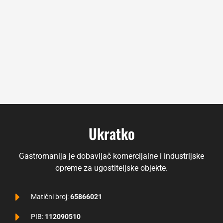
Ukratko
Gastromanija je dobavljač komercijalne i industrijske
opreme za ugostiteljske objekte.
Matični broj:
65866021
PIB:
112090510