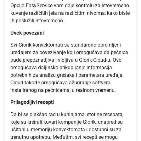
Opcija EasyService vam daje kontrolu za istovremeno
kuvanje različitih jela na različitim nivoima, kako biste
ih poslužili istovremeno.
Uvek povezani
Svi Giorik konvektomati su standardno opremljeni
uređajem za povezivanje koji omogućava da pećnica
bude prepoznatljiva i vidljiva u Giorik Cloud-u. Ovo
omogućava daljinsko prikupljanje informacija
potrebnih za analizu grešaka i parametara uređaja.
Cloud takođe omogućava ažuriranje softvera
instaliranog na pećnicama, u realnom vremenu.
Prilagodljivi recepti
Da bi se olakšao rad u kuhinjama, stotine recepata,
koje su kreirali kuvari kompanije Giorik, unapred su
učitani u memoriju konvektomata i dostupni su za
trenutnu upotrebu. Međutim, svi recepti se mogu