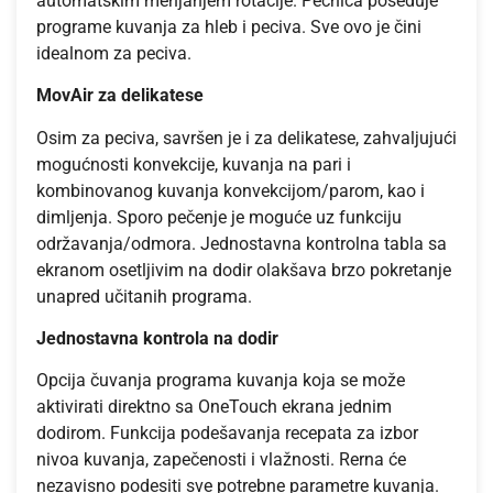
automatskim menjanjem rotacije. Pećnica poseduje
programe kuvanja za hleb i peciva. Sve ovo je čini
idealnom za peciva.
MovAir za delikatese
Osim za peciva, savršen je i za delikatese, zahvaljujući
mogućnosti konvekcije, kuvanja na pari i
kombinovanog kuvanja konvekcijom/parom, kao i
dimljenja. Sporo pečenje je moguće uz funkciju
održavanja/odmora. Jednostavna kontrolna tabla sa
ekranom osetljivim na dodir olakšava brzo pokretanje
unapred učitanih programa.
Jednostavna kontrola na dodir
Opcija čuvanja programa kuvanja koja se može
aktivirati direktno sa OneTouch ekrana jednim
dodirom. Funkcija podešavanja recepata za izbor
nivoa kuvanja, zapečenosti i vlažnosti. Rerna će
nezavisno podesiti sve potrebne parametre kuvanja.