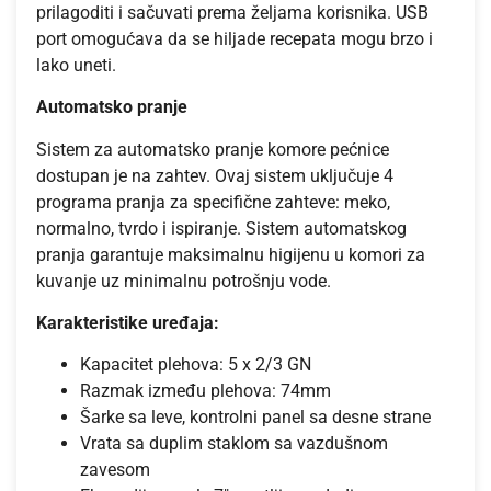
prilagoditi i sačuvati prema željama korisnika. USB
port omogućava da se hiljade recepata mogu brzo i
lako uneti.
Automatsko pranje
Sistem za automatsko pranje komore pećnice
dostupan je na zahtev. Ovaj sistem uključuje 4
programa pranja za specifične zahteve: meko,
normalno, tvrdo i ispiranje. Sistem automatskog
pranja garantuje maksimalnu higijenu u komori za
kuvanje uz minimalnu potrošnju vode.
Karakteristike uređaja:
Kapacitet plehova: 5 x 2/3 GN
Razmak između plehova: 74mm
Šarke sa leve, kontrolni panel sa desne strane
Vrata sa duplim staklom sa vazdušnom
zavesom