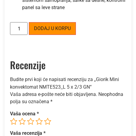
sistemom samopranja, šarke sa desne, kontrolni
panel sa leve strane
Alternative:
DODAJ U KORPU
Recenzije
Budite prvi koji će napisati recenziju za „Giorik Mini
konvektomat NMTE523_L 5 x 2/3 GN“
Vaša adresa e-pošte neće biti objavljena.
Neophodna
polja su označena
*
Vaša ocena
*
Vaša recenzija
*