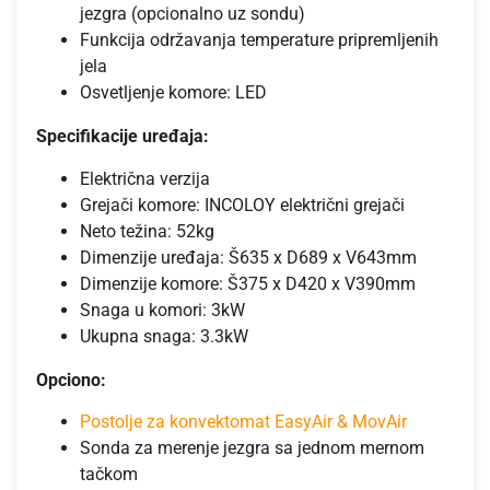
jezgra (opcionalno uz sondu)
Funkcija održavanja temperature pripremljenih
jela
Osvetljenje komore: LED
Specifikacije uređaja:
Električna verzija
Grejači komore: INCOLOY električni grejači
Neto težina: 52kg
Dimenzije uređaja: Š635 x D689 x V643mm
Dimenzije komore: Š375 x D420 x V390mm
Snaga u komori: 3kW
Ukupna snaga: 3.3kW
Opciono:
Postolje za konvektomat EasyAir & MovAir
Sonda za merenje jezgra sa jednom mernom
tačkom