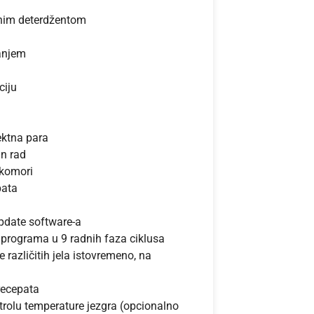
čnim deterdžentom
vanjem
ciju
ektna para
an rad
 komori
pata
pdate software-a
rograma u 9 radnih faza ciklusa
različitih jela istovremeno, na
recepata
ntrolu temperature jezgra (opcionalno