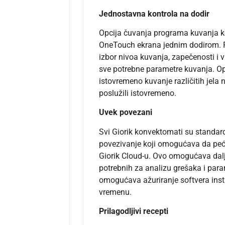
Jednostavna kontrola na dodir
Opcija čuvanja programa kuvanja ko
OneTouch ekrana jednim dodirom. 
izbor nivoa kuvanja, zapečenosti i v
sve potrebne parametre kuvanja. Op
istovremeno kuvanje različitih jela n
poslužili istovremeno.
Uvek povezani
Svi Giorik konvektomati su standa
povezivanje koji omogućava da pećn
Giorik Cloud-u. Ovo omogućava dalj
potrebnih za analizu grešaka i par
omogućava ažuriranje softvera ins
vremenu.
Prilagodljivi recepti