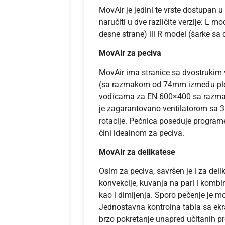
MovAir je jedini te vrste dostupan u 
naručiti u dve različite verzije: L mo
desne strane) ili R model (šarke sa 
MovAir za peciva
MovAir ima stranice sa dvostrukim
(sa razmakom od 74mm između ple
vođicama za EN 600×400 sa razm
je zagarantovano ventilatorom sa 
rotacije. Pećnica poseduje program
čini idealnom za peciva.
MovAir za delikatese
Osim za peciva, savršen je i za deli
konvekcije, kuvanja na pari i kom
kao i dimljenja. Sporo pečenje je 
Jednostavna kontrolna tabla sa ekr
brzo pokretanje unapred učitanih p