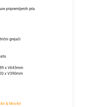
re pripremljenih jela
rični grejači
pata
D689 x V643mm
420 x V390mm
Air & MovAir