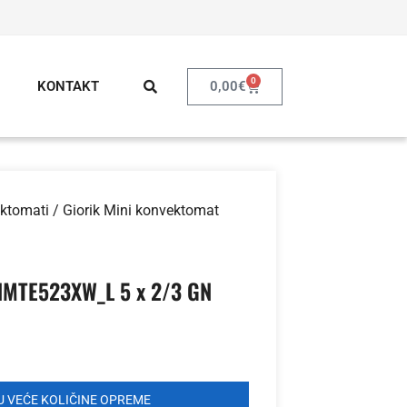
0
0,00
€
KONTAKT
ktomati
/ Giorik Mini konvektomat
 NMTE523XW_L 5 x 2/3 GN
 VEĆE KOLIČINE OPREME