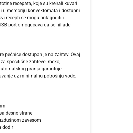
otine recepata, koje su kreirali kuvari
ni u memoriju konvektomata i dostupni
i recepti se mogu prilagoditi i
 USB port omogućava da se hiljade
 pećnice dostupan je na zahtev. Ovaj
 za specifične zahteve: meko,
 automatskog pranja garantuje
uvanje uz minimalnu potrošnju vode.
4mm
 sa desne strane
 vazdušnom zavesom
a dodir