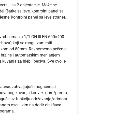
verziji sa 2 orijentacije. Može se
del (šarke sa leve, kontrolni panel sa
desne, kontrolni panel sa leve strane).
 vođicama za 1/1 GN ili EN 600×400
hova) koji se mogu zameniti
akom od 80mm. Ravnomerno pečenje
3 brzine i automatskim menjanjem
e kuvanja za hleb i peciva. Sve ovo je
katese, zahvaljujući mogućnosti
binovanog kuvanja konvekcijom/parom,
moguće uz funkciju održavanja/odmora.
anom osetljivim na dodir olakšava
rograma.