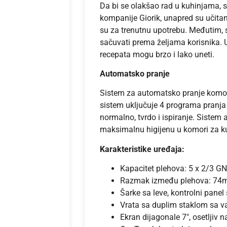
Da bi se olakšao rad u kuhinjama, st
kompanije Giorik, unapred su učita
su za trenutnu upotrebu. Međutim, sv
sačuvati prema željama korisnika.
recepata mogu brzo i lako uneti.
Automatsko pranje
Sistem za automatsko pranje komore
sistem uključuje 4 programa pranja
normalno, tvrdo i ispiranje. Sistem
maksimalnu higijenu u komori za k
Karakteristike uređaja:
Kapacitet plehova: 5 x 2/3 GN
Razmak između plehova: 7
Šarke sa leve, kontrolni panel
Vrata sa duplim staklom sa
Ekran dijagonale 7″, osetljiv n