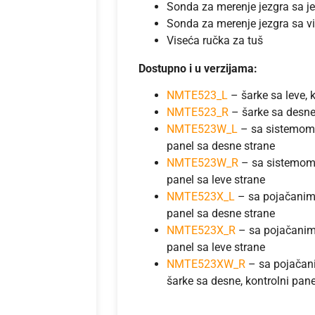
Sonda za merenje jezgra sa
Sonda za merenje jezgra sa v
Viseća ručka za tuš
Dostupno i u verzijama:
NMTE523_L
– šarke sa leve, 
NMTE523_R
– šarke sa desne,
NMTE523W_L
– sa sistemom s
panel sa desne strane
NMTE523W_R
– sa sistemom 
panel sa leve strane
NMTE523X_L
– sa pojačanim g
panel sa desne strane
NMTE523X_R
– sa pojačanim 
panel sa leve strane
NMTE523XW_R
– sa pojačan
šarke sa desne, kontrolni pane