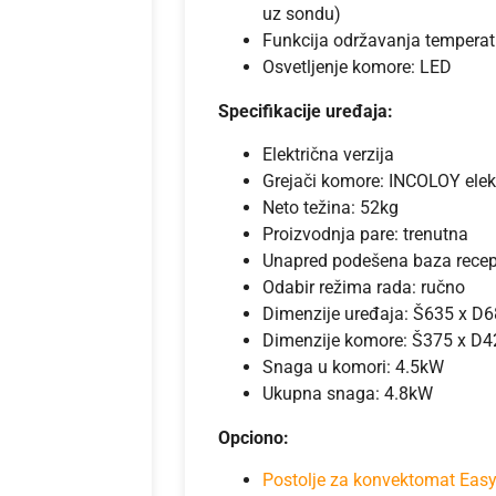
uz sondu)
Funkcija održavanja temperatu
Osvetljenje komore: LED
Specifikacije uređaja:
Električna verzija
Grejači komore: INCOLOY elekt
Neto težina: 52kg
Proizvodnja pare: trenutna
Unapred podešena baza rece
Odabir režima rada: ručno
Dimenzije uređaja: Š635 x 
Dimenzije komore: Š375 x D
Snaga u komori: 4.5kW
Ukupna snaga: 4.8kW
Opciono:
Postolje za konvektomat Easy