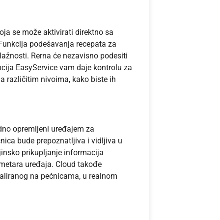
ja se može aktivirati direktno sa
Funkcija podešavanja recepata za
lažnosti. Rerna će nezavisno podesiti
cija EasyService vam daje kontrolu za
a različitim nivoima, kako biste ih
rdno opremljeni uređajem za
ica bude prepoznatljiva i vidljiva u
insko prikupljanje informacija
ametara uređaja. Cloud takođe
taliranog na pećnicama, u realnom