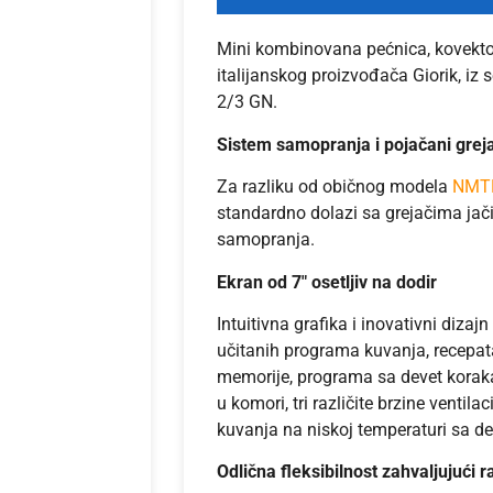
Mini kombinovana pećnica, kovek
italijanskog proizvođača Giorik, iz 
2/3 GN.
Sistem samopranja i pojačani grej
Za razliku od običnog modela
NMT
standardno dolazi sa grejačima ja
samopranja.
Ekran od 7″ osetljiv na dodir
Intuitivna grafika i inovativni diza
učitanih programa kuvanja, recepat
memorije, programa sa devet koraka 
u komori, tri različite brzine ventil
kuvanja na niskoj temperaturi sa del
Odlična fleksibilnost zahvaljujući r