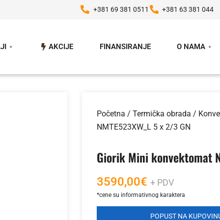
+381 69 381 0511
+381 63 381 044
JI
AKCIJE
FINANSIRANJE
O NAMA
Početna
/
Termička obrada
/
Konve
NMTE523XW_L 5 x 2/3 GN
Giorik Mini konvektomat
3590,00
€
+ PDV
POPUST NA KUPOVINU