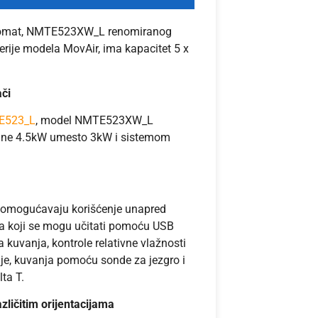
tomat, NMTE523XW_L renomiranog
serije modela MovAir, ima kapacitet 5 x
ači
E523_L
, model NMTE523XW_L
čine 4.5kW umesto 3kW i sistemom
jn omogućavaju korišćenje unapred
a koji se mogu učitati pomoću USB
kuvanja, kontrole relativne vlažnosti
acije, kuvanja pomoću sonde za jezgro i
ta T.
azličitim orijentacijama