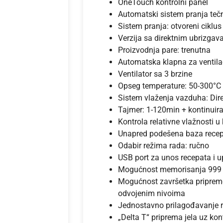
OneTouch kontrolni panel
Automatski sistem pranja te
Sistem pranja: otvoreni ciklus
Verzija sa direktnim ubrizga
Proizvodnja pare: trenutna
Automatska klapna za ventila
Ventilator sa 3 brzine
Opseg temperature: 50-300°C
Sistem vlaženja vazduha: Dir
Tajmer: 1-120min + kontinuir
Kontrola relativne vlažnosti u
Unapred podešena baza rece
Odabir režima rada: ručno
USB port za unos recepata i u
Mogućnost memorisanja 999 p
Mogućnost završetka pripreme 
odvojenim nivoima
Jednostavno prilagođavanje 
„Delta T“ priprema jela uz ko